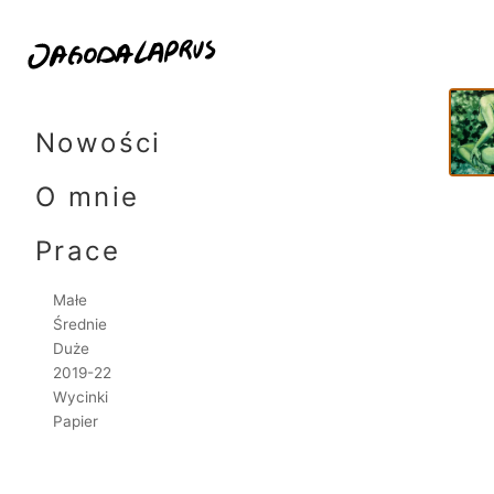
13x1
Skip
to
Nowości
content
O mnie
Prace
Małe
Średnie
Duże
2019-22
Wycinki
Papier