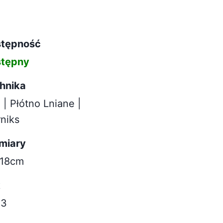
tępność
tępny
hnika
 | Płótno Lniane |
niks
miary
18cm
k
23