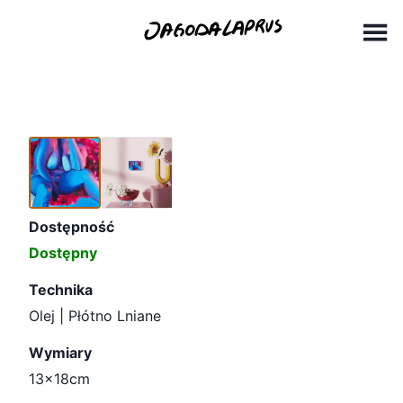
Skip
13x18cm (4)
to
content
Dostępność
Dostępny
Technika
Olej | Płótno Lniane
Wymiary
13×18cm