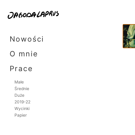
18x1
Skip
to
Nowości
content
O mnie
Prace
Małe
Średnie
Duże
2019-22
Wycinki
Papier