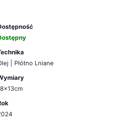
Dostępność
Dostępny
Technika
Olej | Płótno Lniane
Wymiary
18x13cm
Rok
2024