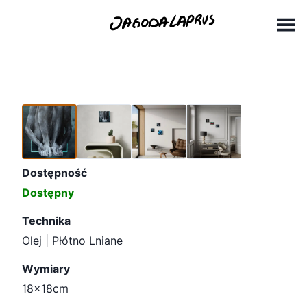
Skip
18x18cm (2)
to
content
Dostępność
Dostępny
Technika
Olej | Płótno Lniane
Wymiary
18x18cm