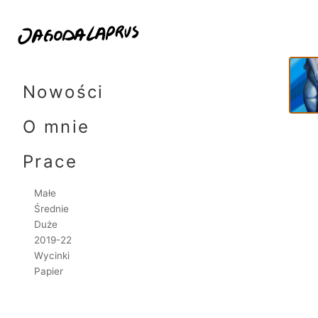
24x1
Skip
to
Nowości
content
O mnie
Prace
Małe
Średnie
Duże
2019-22
Wycinki
Papier