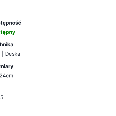
tępność
tępny
hnika
j | Deska
miary
x24cm
k
25