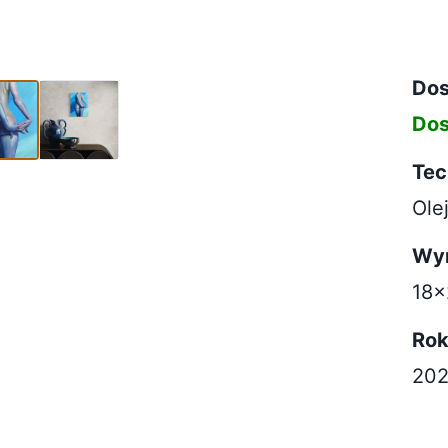
8cm (5)
Dos
Dos
Tec
Ole
Wy
18
Ro
20