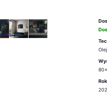
100cm
Dos
Dos
Tec
Ole
Wy
80x
Ro
202