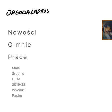
70x
Skip
to
Nowości
content
O mnie
Prace
Małe
Średnie
Duże
2019-22
Wycinki
Papier