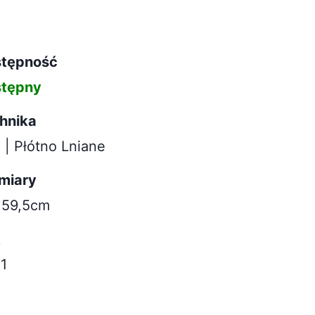
tępność
tępny
hnika
j | Płótno Lniane
miary
59,5cm
k
1