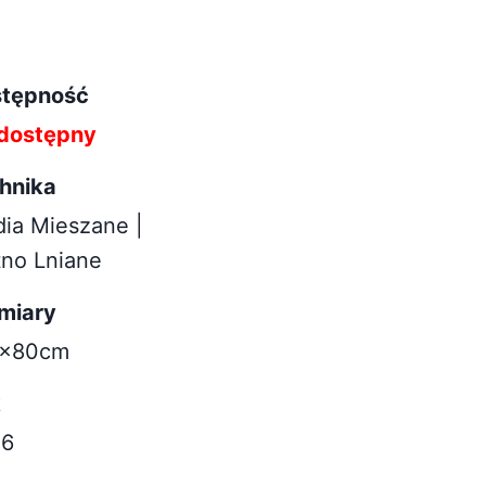
tępność
dostępny
hnika
ia Mieszane |
tno Lniane
miary
0x80cm
k
26