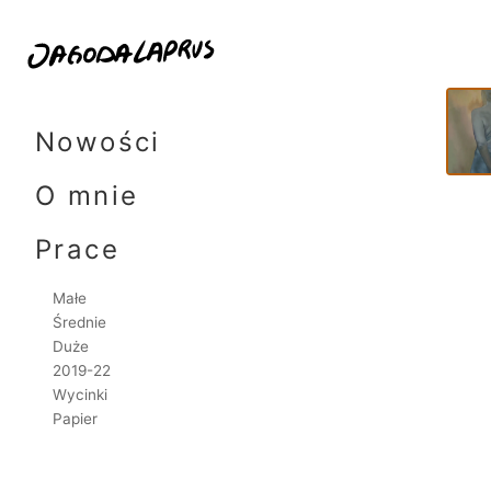
160x
Skip
to
Nowości
content
O mnie
Prace
Małe
Średnie
Duże
2019-22
Wycinki
Papier