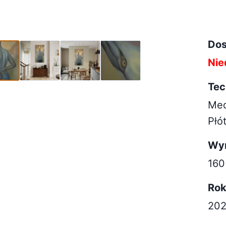
80cm (1)
Dos
Nie
Tec
Med
Płó
Wy
16
Ro
20